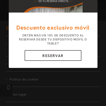
Descuento exclusivo móvil
Bogota 100 Design Hotel by SARASTI
OBTÉN MÁS UN 10% DE DESCUENTO AL
RESERVAR DESDE TU DISPOSITIVO MÓVIL O
Condiciones del programa
TABLET
MEMBERS ONLY
RESERVAR
Protección de datos
Política de cookies
Aviso legal