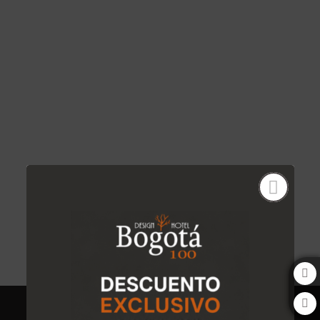
Amatista del Bogota 100 Design Hotel by SARASTI en Bogotá. Web Ofici