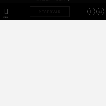
RESERVAR
ES
BLOG
MENÚ
[{"url":"https:\/\/synergy.booking-
channel.com\/api\/hotels\/1194\/medias\/226#Bogota 100
Design Hotel by SARASTI_Bogot\u00e1_Parque de la
93","name":""}]