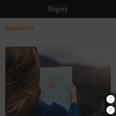
Contacto del Bogota 100 Design Hotel by SARASTI en Bogotá. Web Ofic
CONTACTO