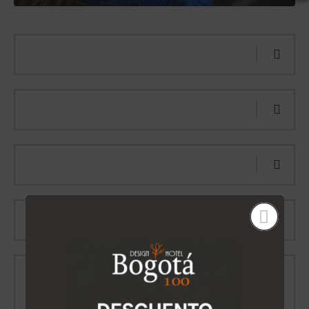
Nombre...
Apellidos...
Email...
Teléfono...
Comentarios...